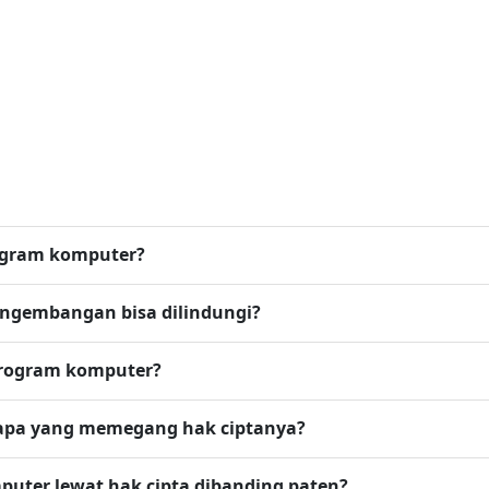
rogram komputer?
ngembangan bisa dilindungi?
program komputer?
siapa yang memegang hak ciptanya?
uter lewat hak cipta dibanding paten?