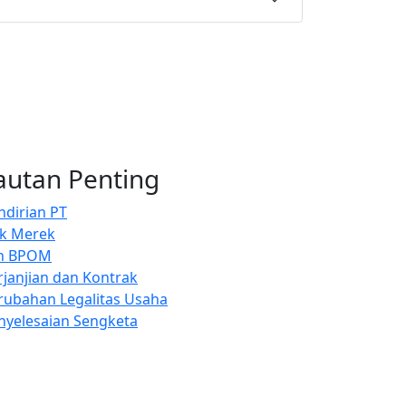
autan Penting
ndirian PT
k Merek
in BPOM
rjanjian dan Kontrak
rubahan Legalitas Usaha
nyelesaian Sengketa